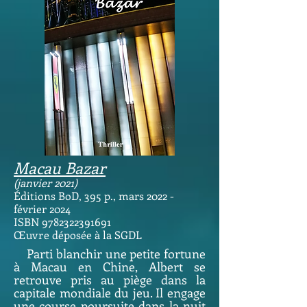
Macau Bazar
(janvier 2021)
Éditions BoD, 395
p., mars 2022 -
février 2024
ISBN 9782322391691
Œuvre
dépo
sée
à la SGDL
Parti blanchir une petite fortune
à Macau en Chine, Albert se
retrouve pris au piège dans la
capitale mondiale du jeu. Il engage
une course poursuite dans la nuit