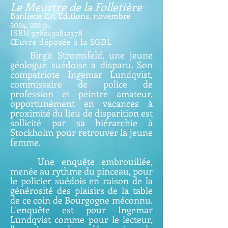
Le Meurtre de la Folletière
Banlieue Est Éditions, novembre
2024,
222 p.,
ISBN
9782492812378
Œuvre déposée à la SGDL
Birgit Stromsfeld, une jeune
géologue suédoise a disparu. Son
compatriote Ingemar Lundqvist,
commissaire de police de
profession et peintre amateur,
opportunément en vacances à
proximité du lieu de disparition est
sollicité par sa hiérarchie à
Stockholm pour retrouver la jeune
femme.
Une enquête embrouillée,
menée au rythme du pinceau, pour
le policier suédois en raison de la
générosité des plaisirs de la table
de ce coin de Bourgogne méconnu.
L'enquête est pour Ingemar
Lundqvist comme pour le lecteur,