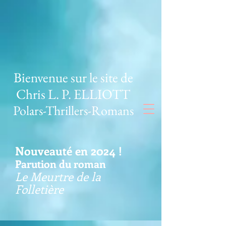
Bienvenue sur le site de
Chris L. P. ELLIOTT
Polars-Thrillers-Romans
Nouveauté en 2024 !
Parution du roman
Le Meurtre de la
Folletière